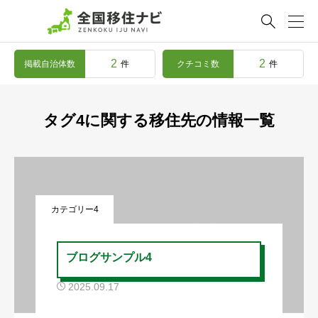

2
2
掲載自治体数
クチコミ数
件
件
タグ4に関する移住先の情報一覧
カテゴリー4
ブログサンプル4
2025.09.17