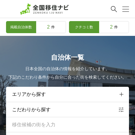

2
2
掲載自治体数
クチコミ数
件
件
自治体一覧
日本全国の自治体の情報を紹介しています。
下記のこだわり条件から自分に合った街を検索してください。
こだわりから探す