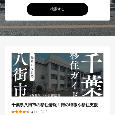
検索する
千葉県八街市の移住情報！街の特徴や移住支援内
容を紹介





2
4.60
