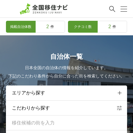

2
2
掲載自治体数
クチコミ数
件
件
自治体一覧
日本全国の自治体の情報を紹介しています。
下記のこだわり条件から自分に合った街を検索してください。
こだわりから探す