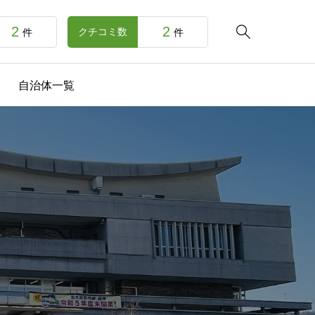
2
2

クチコミ数
件
件
自治体一覧